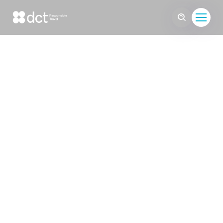
Découvrez le Nord-Ouest du
Vietnam : Un Voyage
Responsable au Cœur de
l'Authenticité