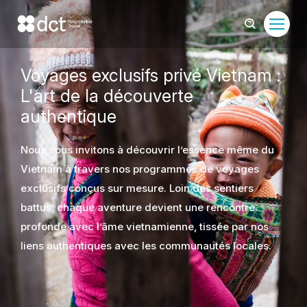
Voyages exclusifs privé Vietnam :
L'art de la découverte
authentique
Nous vous invitons à découvrir l’essence même du
Vietnam à travers nos programmes de voyages
exclusifs conçus sur mesure. Loin des sentiers
battus, chaque aventure devient une rencontre
profonde avec l’âme vietnamienne, tissée par nos
liens authentiques avec les communautés locales.