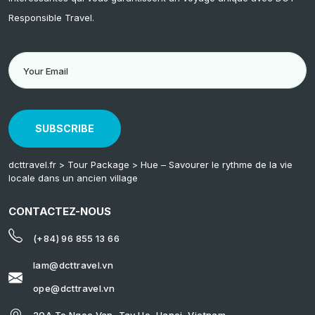
Responsible Travel.
SUBSCRIBE
dcttravel.fr
>
Tour Package
>
Hue – Savourer le rythme de la vie
locale dans un ancien village
CONTACTEZ-NOUS
(+84) 96 855 13 66
lam@dcttravel.vn
ope@dcttravel.vn