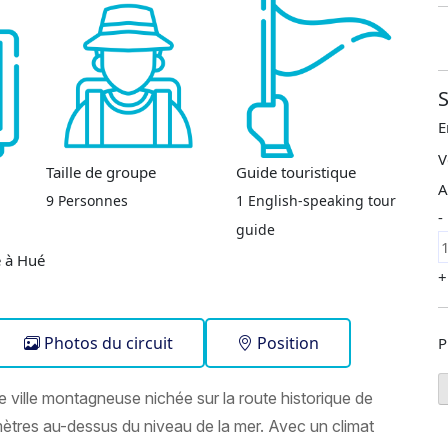
S
E
V
Taille de groupe
Guide touristique
A
9 Personnes
1 English-speaking tour
-
guide
+
Photos du circuit
Position
P
e ville montagneuse nichée sur la route historique de
ètres au-dessus du niveau de la mer. Avec un climat