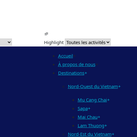
Highlight
Accueil
+
À propos de nous
+
Destinations
+
Nord-Ouest du Vietnam
+
Mu Cang Chai
+
Sapa
+
Mai Chau
+
Lam Thuong
+
Nord-Est du Vietnam
+