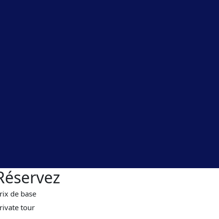
Réservez
rix de base
rivate tour