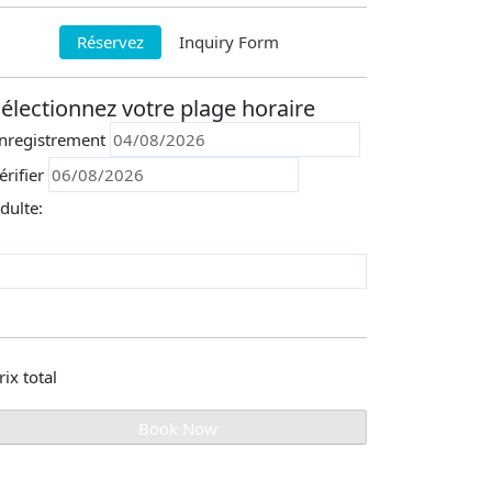
Réservez
Inquiry Form
électionnez votre plage horaire
nregistrement
érifier
dulte:
rix total
Book Now