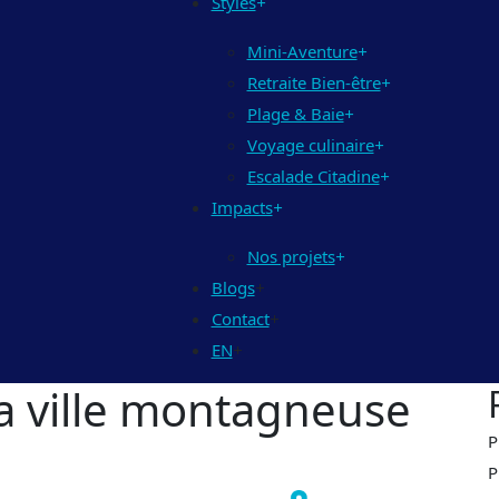
Styles
+
Mini-Aventure
+
Retraite Bien-être
+
Plage & Baie
+
Voyage culinaire
+
Escalade Citadine
+
Impacts
+
Nos projets
+
Blogs
+
Contact
+
EN
+
a ville montagneuse
P
P