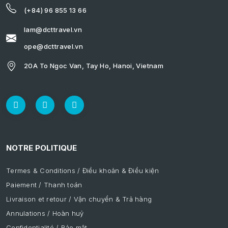
(+84) 96 855 13 66
lam@dcttravel.vn
ope@dcttravel.vn
20A To Ngoc Van, Tay Ho, Hanoi, Vietnam
NOTRE POLITIQUE
Termes & Conditions / Điều khoản & Điều kiện
Paiement / Thanh toán
Livraison et retour / Vận chuyển & Trả hàng
Annulations / Hoàn huỷ
Confidentialité / Bảo mật