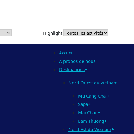
Highlight
Accueil
+
À propos de nous
+
Destinations
+
Nord-Ouest du Vietnam
+
Mu Cang Chai
+
Sapa
+
Mai Chau
+
Lam Thuong
+
Nord-Est du Vietnam
+