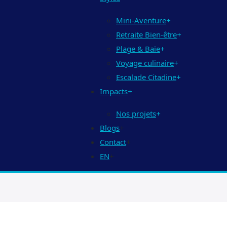
Mini-Aventure
+
Retraite Bien-être
+
Plage & Baie
+
Voyage culinaire
+
Escalade Citadine
+
Impacts
+
Nos projets
+
Blogs
+
Contact
+
EN
+