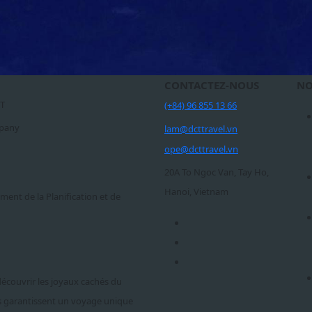
CONTACTEZ-NOUS
NO
CT
(+84) 96 855 13 66
mpany
lam@dcttravel.vn
ope@dcttravel.vn
20A To Ngoc Van, Tay Ho,
Hanoi, Vietnam
ement de la Planification et de
découvrir les joyaux cachés du
s garantissent un voyage unique