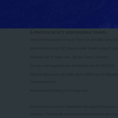
À PROPOS DE DCT RESPONSIBLE TRAVEL
Nom de l'entreprise: Công ty TNHH Du lịch Bền vững D
Nom international: DCT Responsible Travel Limited Co
Adresse: 20A To Ngoc Van, Tay Ho, Hanoi, Vietnam
Numéro d'enregistrement de l'entreprise: 0110076259
Date de délivrance: 28 Juillet, 2022. Délivré par le Départ
l'Investissement
Représentante: Dang Thi Hoang Lam
Inscrivez-vous à notre newsletter dès aujourd'hui pour 
Vietnam ! Profitez de promotions intéressantes qui vou