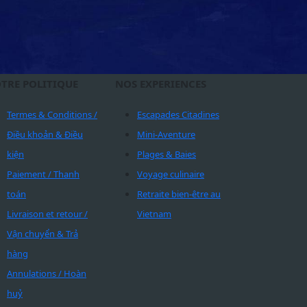
TRE POLITIQUE
NOS EXPERIENCES
Termes & Conditions /
Escapades Citadines
Điều khoản & Điều
Mini-Aventure
kiện
Plages & Baies
Paiement / Thanh
Voyage culinaire
toán
Retraite bien-être au
Livraison et retour /
Vietnam
Vận chuyển & Trả
hàng
Annulations / Hoàn
huỷ